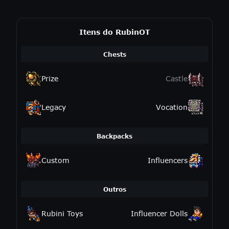
Itens do RubinOT
Chests
Prize
Castle
Legacy
Vocation
Backpacks
Custom
Influencers
Outros
Rubini Toys
Influencer Dolls