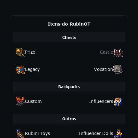
Itens do RubinOT
Chests
Prize
Castle
Legacy
Vocation
Backpacks
Custom
Influencers
Outros
Rubini Toys
Influencer Dolls