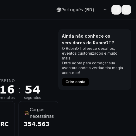
Português (BR)
Ainda não conhece os
servidores do RubinOT?
O RubinOT oferece desafios,
eventos customizados e muito
mais.
Entre agora para começar sua
aventura onde a verdadeira magia
acontece!
TREINO
Criar conta
16
54
:
minutos
segundos
i
Cargas
necessárias
RC
354.563