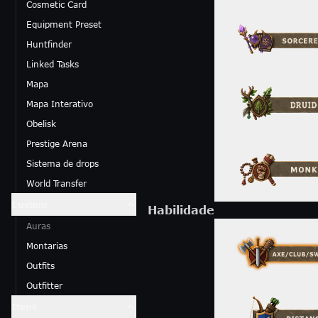
Cosmetic Card
Equipment Preset
Huntfinder
Linked Tasks
Mapa
Mapa Interativo
Obelisk
Prestige Arena
Sistema de drops
World Transfer
Custom
Habilidade
Auras
Montarias
Outfits
Outfitter
Itens