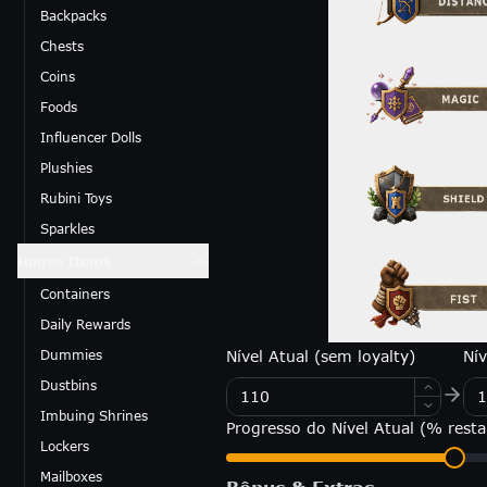
Backpacks
Chests
Coins
Foods
Influencer Dolls
Plushies
Rubini Toys
Sparkles
House Items
Containers
Daily Rewards
Nível Atual (sem loyalty)
Ní
Dummies
Dustbins
Imbuing Shrines
Progresso do Nível Atual (% resta
Lockers
Mailboxes