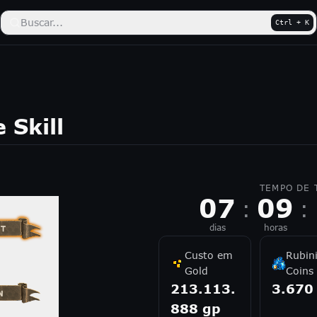
Buscar...
Ctrl + K
 Skill
TEMPO DE 
07
09
:
:
dias
horas
Custo em
Rubin
Gold
Coins
213.113.
3.670
888
gp