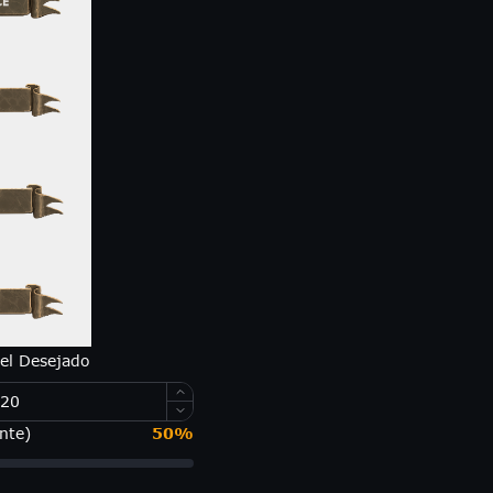
vel Desejado
nte)
50
%