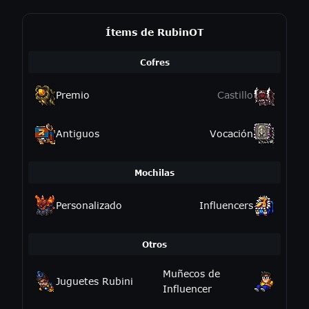
Ítems de RubinOT
Cofres
Premio
Castillo
Antiguos
Vocación
Mochilas
Personalizado
Influencers
Otros
Muñecos de
Juguetes Rubini
Influencer