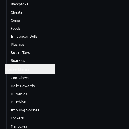
Backpacks
Chests
Coins
Foods
Influencer Dolls
Plushies
Rubini Toys
Sparkles
House Items
Containers
Daily Rewards
Dummies
Dustbins
Imbuing Shrines
Lockers
Mailboxes