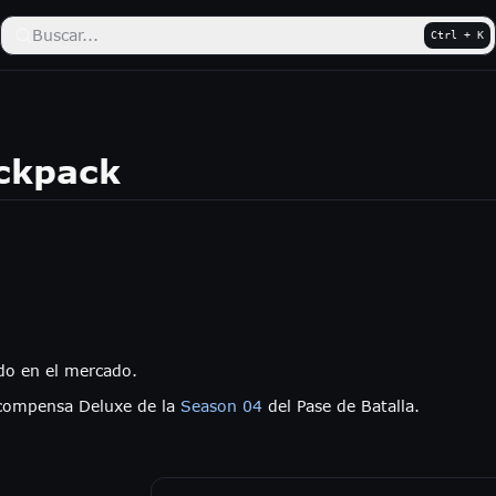
Buscar...
Ctrl + K
ckpack
do en el mercado.
compensa Deluxe de la
Season 04
del Pase de Batalla.