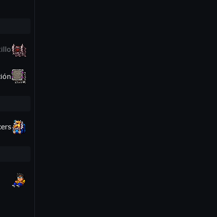
illo
ión
cers