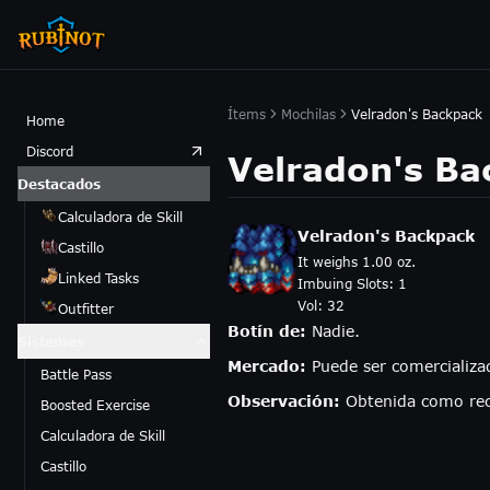
Ítems
Mochilas
Velradon's Backpack
Home
Discord
Velradon's Ba
Destacados
Calculadora de Skill
Velradon's Backpack
Castillo
It weighs 1.00 oz.
Linked Tasks
Imbuing Slots:
1
Vol:
32
Outfitter
Botín de:
Nadie.
Sistemas
Mercado:
Puede ser comercializa
Battle Pass
Observación:
Obtenida como re
Boosted Exercise
Calculadora de Skill
Castillo