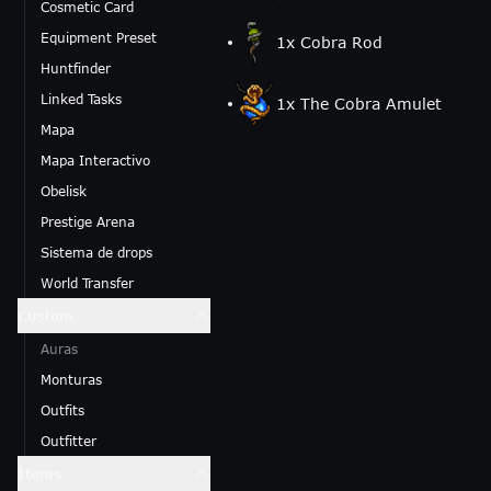
Cosmetic Card
Equipment Preset
1
x
Cobra Rod
Huntfinder
Linked Tasks
1
x
The Cobra Amulet
Mapa
Mapa Interactivo
Obelisk
Prestige Arena
Sistema de drops
World Transfer
Custom
Auras
Monturas
Outfits
Outfitter
Ítems