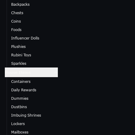
Backpacks
Chests
Coins
Foods
Influencer Dolls
Plushies
Rubini Toys
Sparkles
House Items
Containers
Daily Rewards
Dummies
Dustbins
Imbuing Shrines
Lockers
Mailboxes