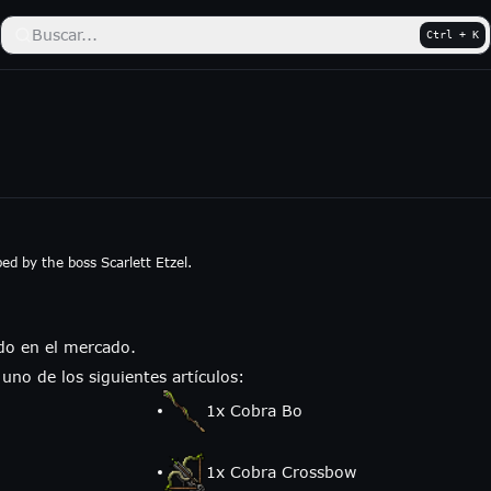
Buscar...
Ctrl + K
ped by the boss Scarlett Etzel.
do en el mercado.
 uno de los siguientes artículos:
1
x
Cobra Bo
1
x
Cobra Crossbow