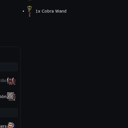
1
x
Cobra Wand
illo
ión
cers