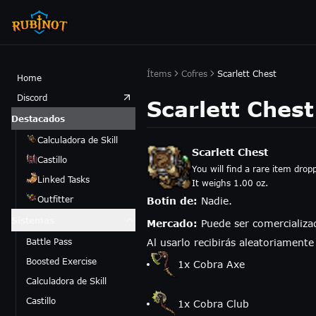
Ítems
Cofres
Scarlett Chest
Home
Discord
Scarlett Chest
Destacados
Calculadora de Skill
Scarlett Chest
Castillo
You will find a rare item drop
Linked Tasks
It weighs 1.00 oz.
Outfitter
Botín de:
Nadie.
Sistemas
Mercado:
Puede ser comercializa
Battle Pass
Al usarlo recibirás aleatoriamente
Boosted Exercise
1
x
Cobra Axe
Calculadora de Skill
Castillo
1
x
Cobra Club