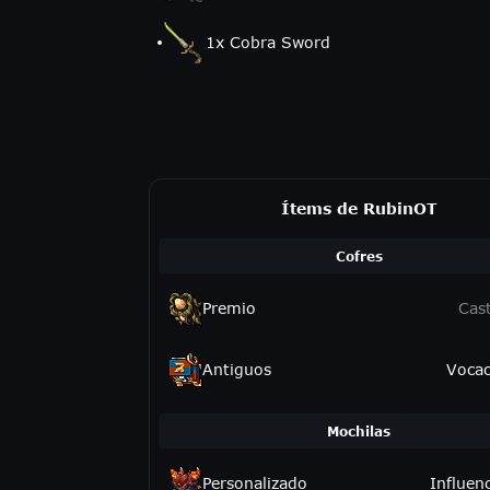
1
x
Cobra Sword
Ítems de RubinOT
Cofres
Premio
Cast
Antiguos
Vocac
Mochilas
Personalizado
Influen