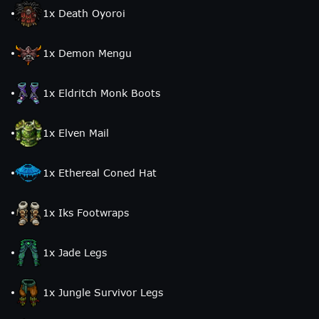
1
x
Death Oyoroi
1
x
Demon Mengu
1
x
Eldritch Monk Boots
1
x
Elven Mail
1
x
Ethereal Coned Hat
1
x
Iks Footwraps
1
x
Jade Legs
1
x
Jungle Survivor Legs