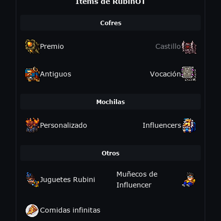
Ítems de RubinOT
Cofres
Premio
Castillo
Antiguos
Vocación
Mochilas
Personalizado
Influencers
Otros
Muñecos de
Juguetes Rubini
Influencer
Comidas infinitas