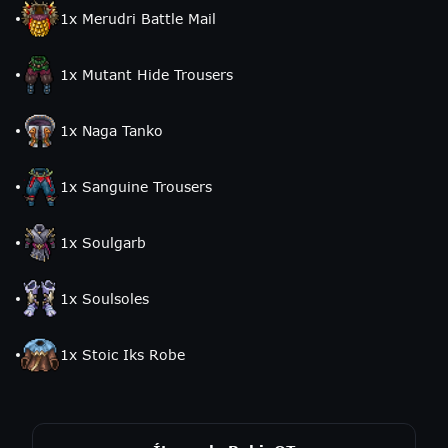
1
x
Merudri Battle Mail
1
x
Mutant Hide Trousers
1
x
Naga Tanko
1
x
Sanguine Trousers
1
x
Soulgarb
1
x
Soulsoles
1
x
Stoic Iks Robe